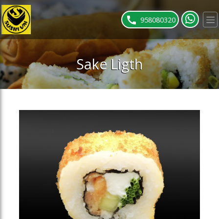
ose slideout menu.
958080320
Sake Ligth