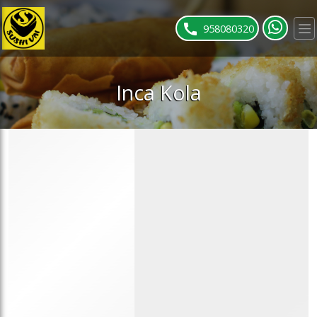
ose slideout menu.
958080320
Inca Kola