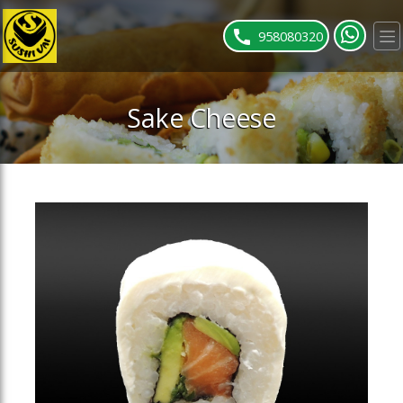
ose slideout menu.
958080320
Sake Cheese