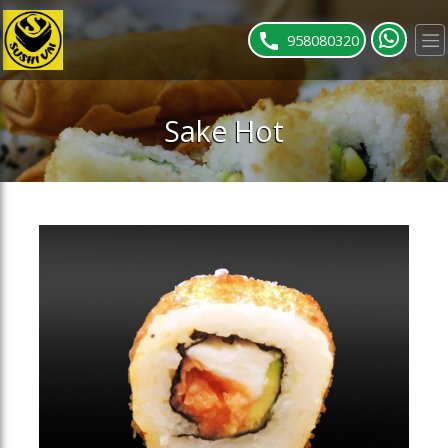
ose slideout menu.
958080320
Sake Hot