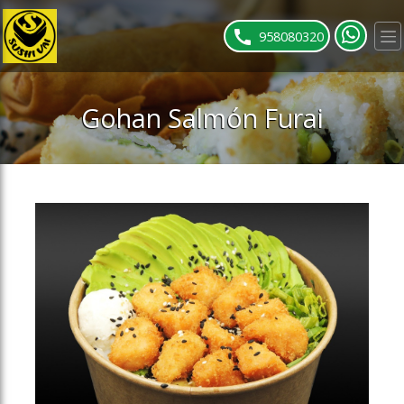
ose slideout menu.
958080320
Gohan Salmón Furai