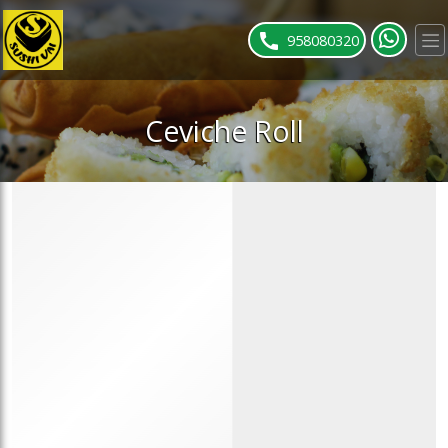
ose slideout menu.
958080320
Ceviche Roll