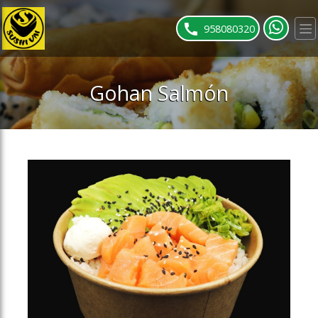
ose slideout menu.
958080320
Gohan Salmón